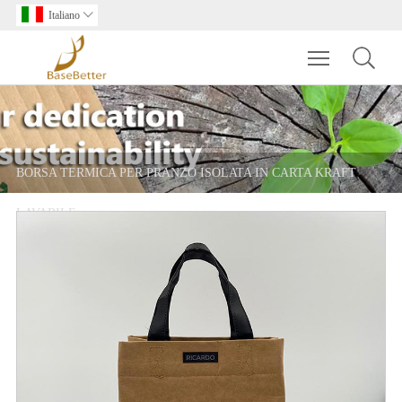
Italiano

Toggle main m
BORSA TERMICA PER PRANZO ISOLATA IN CARTA KRAFT
LAVABILE